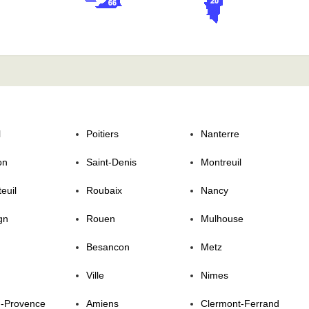
l
Poitiers
Nanterre
on
Saint-Denis
Montreuil
euil
Roubaix
Nancy
gn
Rouen
Mulhouse
Besancon
Metz
Ville
Nimes
n-Provence
Amiens
Clermont-Ferrand