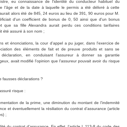
stre, eu connaissance de l'identité du conducteur habituel du
 l'âge et de la date à laquelle le permis a été délivré à cette
e aurait alors été de 845, 24 euros au lieu de 391, 90 euros pour M.
énéficiait d'un coefficient de bonus de 0, 50 ainsi que d'un bonus
 que sa fille Alexandra aurait perdu ces conditions tarifaires
it été assuré à son nom ;
ns et énonciations, la cour d’appel a pu juger, dans l'exercice de
ciation des éléments de fait et de preuve produits et sans se
 déclaration, en conduisant l'assureur à donner sa garantie
eux, avait modifié l'opinion que l'assureur pouvait avoir du risque
e fausses déclarations ?
assuré risque :
ugmentation de la prime, une diminution du montant de l'indemnité
e et éventuellement la résiliation du contrat d’assurance (article
s) ;
ullité du contrat d’assurance. En effet, l’article L.113-8 du code des