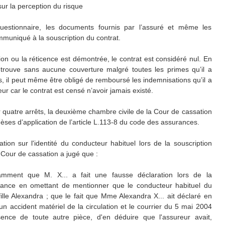
ur la perception du risque
 questionnaire, les documents fournis par l’assuré et même les
muniqué à la souscription du contrat.
ion ou la réticence est démontrée, le contrat est considéré nul. En
etrouve sans aucune couverture malgré toutes les primes qu’il a
s, il peut même être obligé de remboursé les indemnisations qu’il a
ur car le contrat est censé n’avoir jamais existé.
 quatre arrêts, la deuxième chambre civile de la Cour de cassation
ses d’application de l’article L.113-8 du code des assurances.
tion sur l'identité du conducteur habituel lors de la souscription
 Cour de cassation a jugé que :
otamment que M. X... a fait une fausse déclaration lors de la
urance en omettant de mentionner que le conducteur habituel du
ille Alexandra ; que le fait que Mme Alexandra X... ait déclaré en
'un accident matériel de la circulation et le courrier du 5 mai 2004
ence de toute autre pièce, d'en déduire que l'assureur avait,