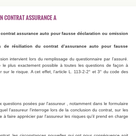
ION CONTRAT ASSURANCE A
n contrat assurance auto pour fausse déclaration ou omission
s de résiliation du contrat d’assurance auto pour fausse
ion intervient lors du remplissage du questionnaire par l’assuré.
e le plus exactement possible à toutes les questions de façon à
 sur le risque. A cet effet, l’article L. 113-2-2° et 3° du code des
 questions posées par l'assureur , notamment dans le formulaire
uel l'assureur l'interroge lors de la conclusion du contrat, sur les
e à faire apprécier par l'assureur les risques qu'il prend en charge
ntrat, les circonstances nouvelles qui ont pour conséquence soit