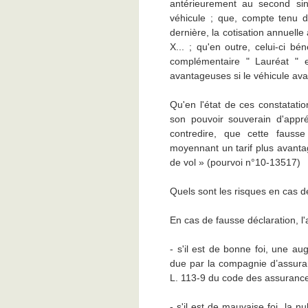
antérieurement au second sini
véhicule ; que, compte tenu de
dernière, la cotisation annuell
X... ; qu'en outre, celui-ci b
complémentaire " Lauréat " et
avantageuses si le véhicule ava
Qu'en l'état de ces constatatio
son pouvoir souverain d'appré
contredire, que cette fausse
moyennant un tarif plus avantag
de vol » (pourvoi n°10-13517)
Quels sont les risques en cas d
En cas de fausse déclaration, l'
- s'il est de bonne foi, une a
due par la compagnie d’assuranc
L. 113-9 du code des assurance
- s'il est de mauvaise foi, la n