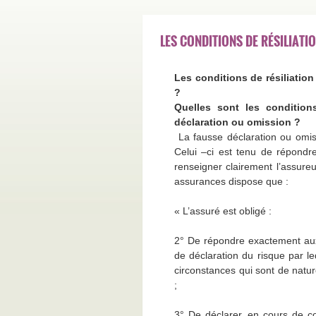
LES CONDITIONS DE RÉSILIAT
Les conditions de résiliatio
?
Quelles sont les condition
déclaration ou omission ?
La fausse déclaration ou omiss
Celui –ci est tenu de répondr
renseigner clairement l’assureur
assurances dispose que :
« L’assuré est obligé :
2° De répondre exactement aux
de déclaration du risque par leq
circonstances qui sont de natur
;
3° De déclarer, en cours de co