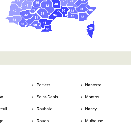
l
Poitiers
Nanterre
on
Saint-Denis
Montreuil
euil
Roubaix
Nancy
gn
Rouen
Mulhouse