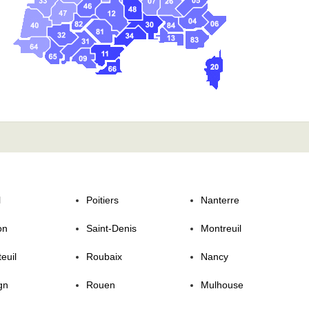
l
Poitiers
Nanterre
on
Saint-Denis
Montreuil
euil
Roubaix
Nancy
gn
Rouen
Mulhouse