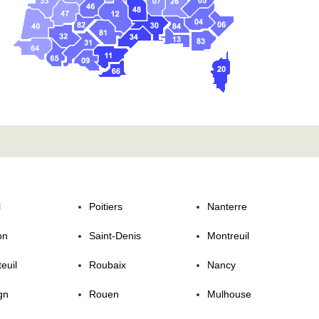
l
Poitiers
Nanterre
on
Saint-Denis
Montreuil
euil
Roubaix
Nancy
gn
Rouen
Mulhouse