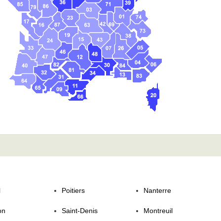
l
Poitiers
Nanterre
on
Saint-Denis
Montreuil