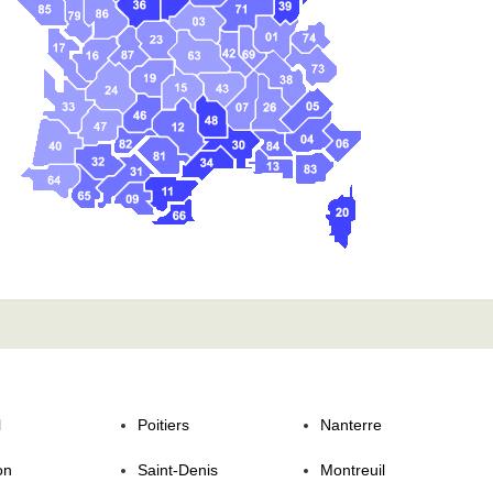
l
Poitiers
Nanterre
on
Saint-Denis
Montreuil