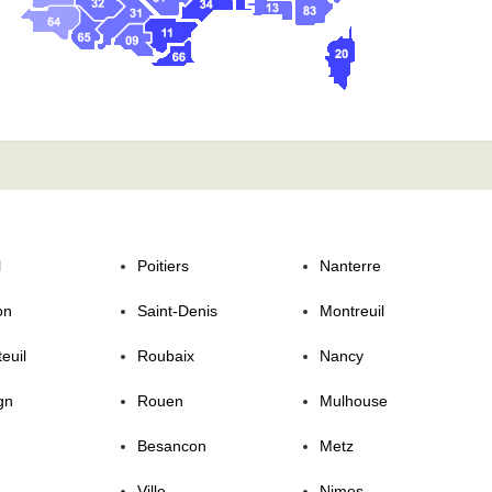
l
Poitiers
Nanterre
on
Saint-Denis
Montreuil
euil
Roubaix
Nancy
gn
Rouen
Mulhouse
Besancon
Metz
Ville
Nimes