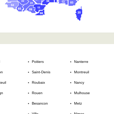
l
Poitiers
Nanterre
on
Saint-Denis
Montreuil
euil
Roubaix
Nancy
gn
Rouen
Mulhouse
Besancon
Metz
Ville
Nimes