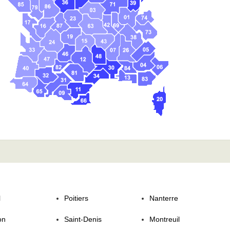
l
Poitiers
Nanterre
on
Saint-Denis
Montreuil