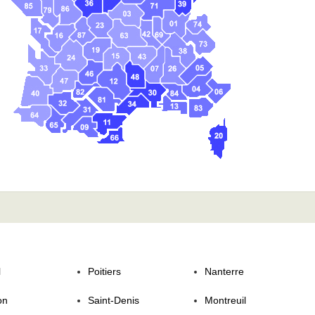
l
Poitiers
Nanterre
on
Saint-Denis
Montreuil