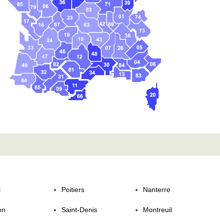
l
Poitiers
Nanterre
on
Saint-Denis
Montreuil