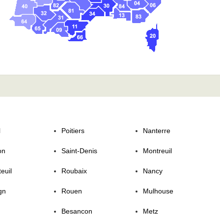
l
Poitiers
Nanterre
on
Saint-Denis
Montreuil
euil
Roubaix
Nancy
gn
Rouen
Mulhouse
Besancon
Metz