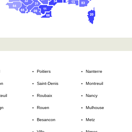
l
Poitiers
Nanterre
on
Saint-Denis
Montreuil
euil
Roubaix
Nancy
gn
Rouen
Mulhouse
Besancon
Metz
Ville
Nimes