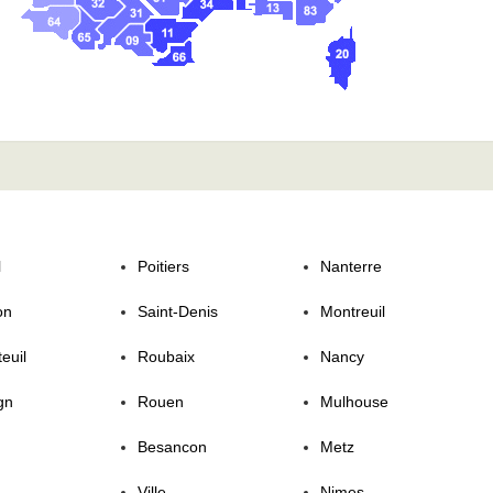
l
Poitiers
Nanterre
on
Saint-Denis
Montreuil
euil
Roubaix
Nancy
gn
Rouen
Mulhouse
Besancon
Metz
Ville
Nimes