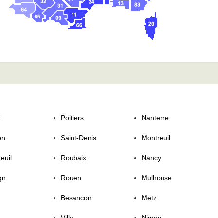
l
Poitiers
Nanterre
on
Saint-Denis
Montreuil
euil
Roubaix
Nancy
gn
Rouen
Mulhouse
Besancon
Metz
Ville
Nimes