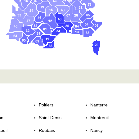
l
Poitiers
Nanterre
on
Saint-Denis
Montreuil
euil
Roubaix
Nancy