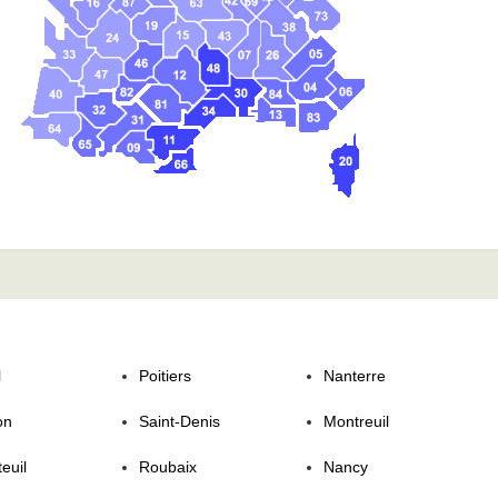
l
Poitiers
Nanterre
on
Saint-Denis
Montreuil
euil
Roubaix
Nancy