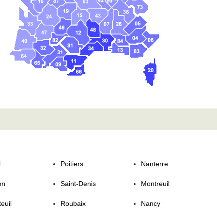
l
Poitiers
Nanterre
on
Saint-Denis
Montreuil
euil
Roubaix
Nancy