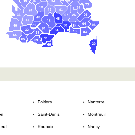
l
Poitiers
Nanterre
on
Saint-Denis
Montreuil
euil
Roubaix
Nancy