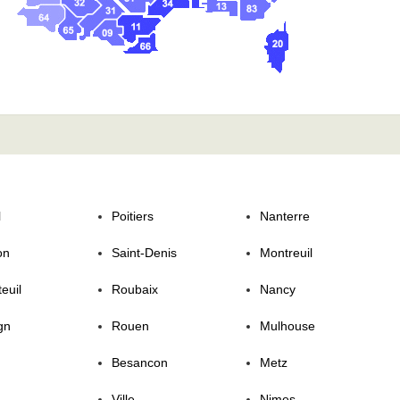
l
Poitiers
Nanterre
on
Saint-Denis
Montreuil
euil
Roubaix
Nancy
gn
Rouen
Mulhouse
Besancon
Metz
Ville
Nimes