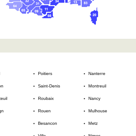
l
Poitiers
Nanterre
on
Saint-Denis
Montreuil
euil
Roubaix
Nancy
gn
Rouen
Mulhouse
Besancon
Metz
Ville
Nimes