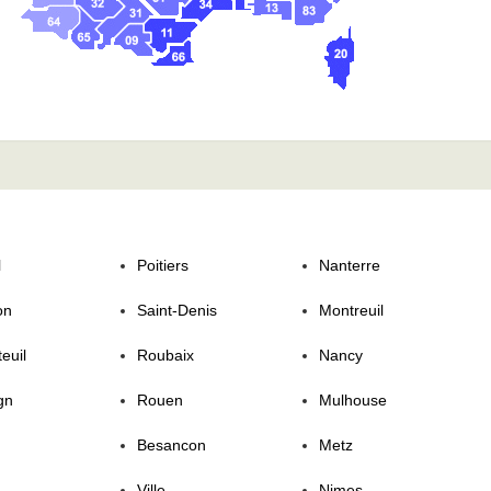
l
Poitiers
Nanterre
on
Saint-Denis
Montreuil
euil
Roubaix
Nancy
gn
Rouen
Mulhouse
Besancon
Metz
Ville
Nimes