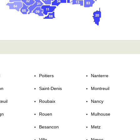
l
Poitiers
Nanterre
on
Saint-Denis
Montreuil
euil
Roubaix
Nancy
gn
Rouen
Mulhouse
Besancon
Metz
Ville
Nimes