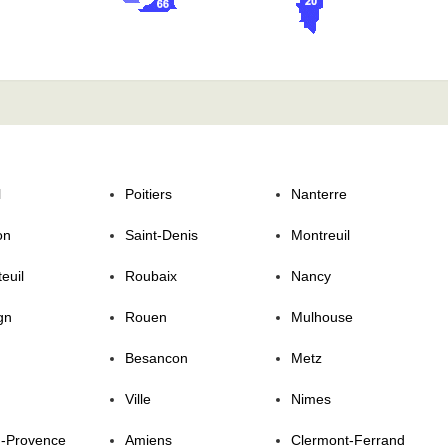
l
Poitiers
Nanterre
on
Saint-Denis
Montreuil
euil
Roubaix
Nancy
gn
Rouen
Mulhouse
Besancon
Metz
Ville
Nimes
n-Provence
Amiens
Clermont-Ferrand