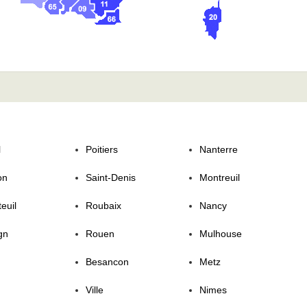
l
Poitiers
Nanterre
on
Saint-Denis
Montreuil
euil
Roubaix
Nancy
gn
Rouen
Mulhouse
Besancon
Metz
Ville
Nimes