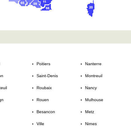
l
Poitiers
Nanterre
on
Saint-Denis
Montreuil
euil
Roubaix
Nancy
gn
Rouen
Mulhouse
Besancon
Metz
Ville
Nimes